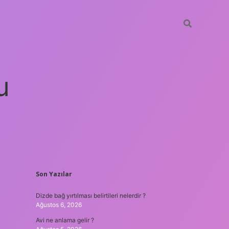
u
SIDEBAR
Son Yazılar
betci
vdcasino güncel giriş
ilbet casino
ilbet yeni giriş
Betex
Dizde bağ yırtılması belirtileri nelerdir ?
Ağustos 6, 2026
Avi ne anlama gelir ?