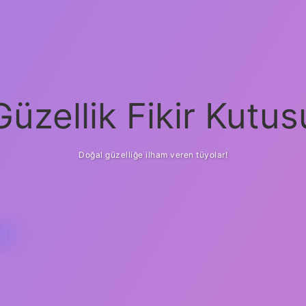
Güzellik Fikir Kutus
Doğal güzelliğe ilham veren tüyolar!
MI