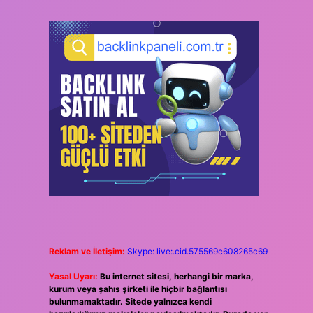
Reklam ve İletişim:
Skype: live:.cid.575569c608265c69
Yasal Uyarı:
Bu internet sitesi, herhangi bir marka,
kurum veya şahıs şirketi ile hiçbir bağlantısı
bulunmamaktadır. Sitede yalnızca kendi