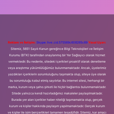
iriş
Betexper giriş adresi
betexper.xyz
m elexbet
Reklam ve İletişim:
Skype: live:.cid.575569c608265c69
Yasal Uyarı:
Sitemiz, 5651 Sayılı Kanun gereğince Bilgi Teknolojileri ve İletişim
Kurumu (BTK) tarafından onaylanmış bir Yer Sağlayıcı olarak hizmet
vermektedir. Bu nedenle, sitedeki içerikleri proaktif olarak denetleme
veya araştırma yükümlülüğümüz bulunmamaktadır. Ancak, üyelerimiz
yazdıkları içeriklerin sorumluluğunu taşımakta olup, siteye üye olarak
bu sorumluluğu kabul etmiş sayılırlar. Bu internet sitesi, herhangi bir
marka, kurum veya şahıs şirketi ile hiçbir bağlantısı bulunmamaktadır.
Sitede yalnızca kendi hazırladığımız makaleler paylaşılmaktadır.
Burada yer alan içerikler haber niteliği taşımamakta olup, gerçek
kurum ve kişiler hakkında paylaşım yapılmamaktadır. Gerçek kurum
ve kişiler ile isim benzerlikleri tamamen tesadüfidir. Sitemiz, kar amacı