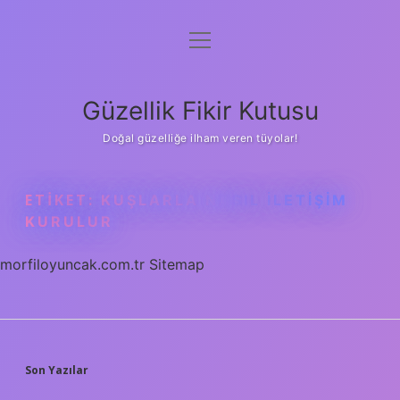
menüyü
Anasayfa
aç
Gizlilik Politikası
Güzellik Fikir Kutusu
Yasal Uyarı
Doğal güzelliğe ilham veren tüyolar!
Hakkımızda
ETIKET:
KUŞLARLA NASIL ILETIŞIM
KURULUR
morfiloyuncak.com.tr
Sitemap
SIDEBAR
Son Yazılar