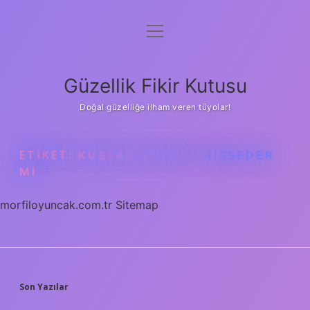
menüyü
Anasayfa
aç
Gizlilik Politikası
Güzellik Fikir Kutusu
Yasal Uyarı
Doğal güzelliğe ilham veren tüyolar!
Hakkımızda
ETIKET:
KUŞLAR SEVGIYI HISSEDER
MI
morfiloyuncak.com.tr
Sitemap
SIDEBAR
Son Yazılar