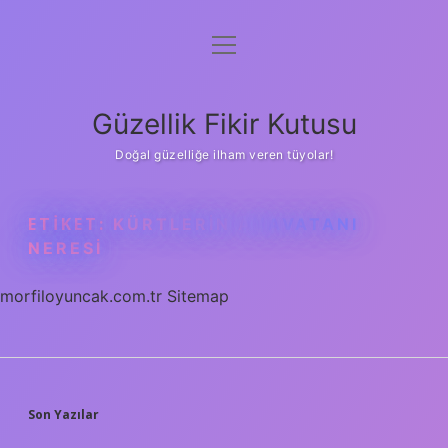
menüyü
Anasayfa
aç
Gizlilik Politikası
Güzellik Fikir Kutusu
Yasal Uyarı
Doğal güzelliğe ilham veren tüyolar!
Hakkımızda
ETIKET:
KÜRTLERIN ANAVATANI
NERESI
morfiloyuncak.com.tr
Sitemap
SIDEBAR
Son Yazılar