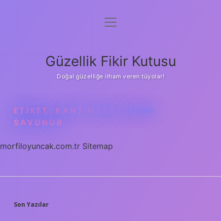
menüyü
Anasayfa
aç
Gizlilik Politikası
Güzellik Fikir Kutusu
Yasal Uyarı
Doğal güzelliğe ilham veren tüyolar!
Hakkımızda
ETIKET:
KANT HANGI AKIMI
SAVUNUR
morfiloyuncak.com.tr
Sitemap
SIDEBAR
Son Yazılar