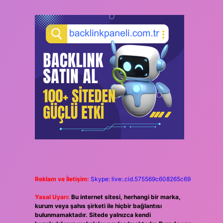
Reklam ve İletişim:
Skype: live:.cid.575569c608265c69
Yasal Uyarı:
Bu internet sitesi, herhangi bir marka,
kurum veya şahıs şirketi ile hiçbir bağlantısı
bulunmamaktadır. Sitede yalnızca kendi