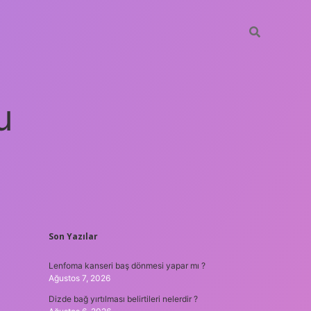
u
SIDEBAR
Son Yazılar
betci
vdcasino güncel giriş
ilbet casino
ilbet yeni giriş
Betex
Lenfoma kanseri baş dönmesi yapar mı ?
Ağustos 7, 2026
Dizde bağ yırtılması belirtileri nelerdir ?