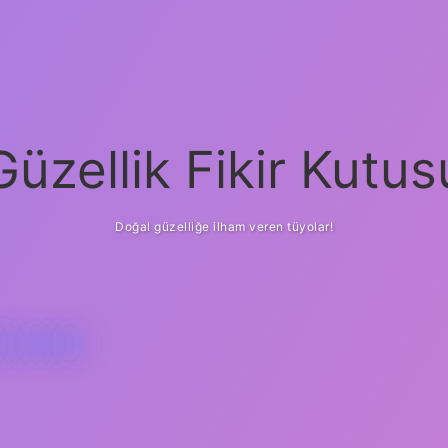
Güzellik Fikir Kutus
Doğal güzelliğe ilham veren tüyolar!
ĞI NEDIR