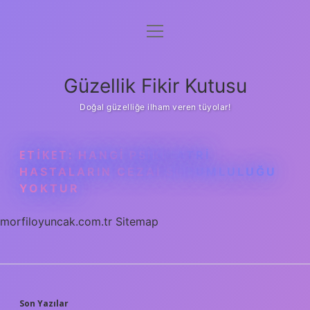
menüyü
Anasayfa
aç
Gizlilik Politikası
Güzellik Fikir Kutusu
Yasal Uyarı
Doğal güzelliğe ilham veren tüyolar!
Hakkımızda
ETIKET:
HANGI PSIKIYATRI
HASTALARIN CEZAI SORUMLULUĞU
YOKTUR
morfiloyuncak.com.tr
Sitemap
Son Yazılar