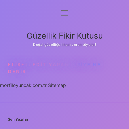
menüyü
Anasayfa
aç
Gizlilik Politikası
Güzellik Fikir Kutusu
Yasal Uyarı
Doğal güzelliğe ilham veren tüyolar!
Hakkımızda
ETIKET:
EDIT YAPAN KIŞIYE NE
DENIR
morfiloyuncak.com.tr
Sitemap
SIDEBAR
Son Yazılar