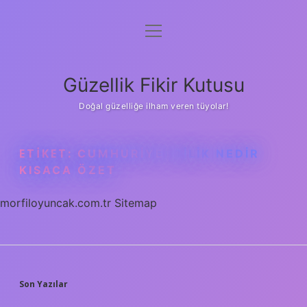
menüyü
Anasayfa
aç
Gizlilik Politikası
Güzellik Fikir Kutusu
Yasal Uyarı
Doğal güzelliğe ilham veren tüyolar!
Hakkımızda
ETIKET:
CUMHURIYETÇILIK NEDIR
KISACA ÖZET
morfiloyuncak.com.tr
Sitemap
SIDEBAR
Son Yazılar