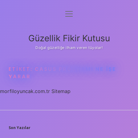
menüyü
Anasayfa
aç
Gizlilik Politikası
Güzellik Fikir Kutusu
Yasal Uyarı
Doğal güzelliğe ilham veren tüyolar!
Hakkımızda
ETIKET:
CASUS PROGRAMI NE IŞE
YARAR
morfiloyuncak.com.tr
Sitemap
SIDEBAR
Son Yazılar