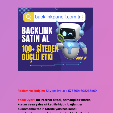
Reklam ve İletişim:
Skype: live:.cid.575569c608265c69
Yasal Uyarı:
Bu internet sitesi, herhangi bir marka,
kurum veya şahıs şirketi ile hiçbir bağlantısı
bulunmamaktadır. Sitede yalnızca kendi