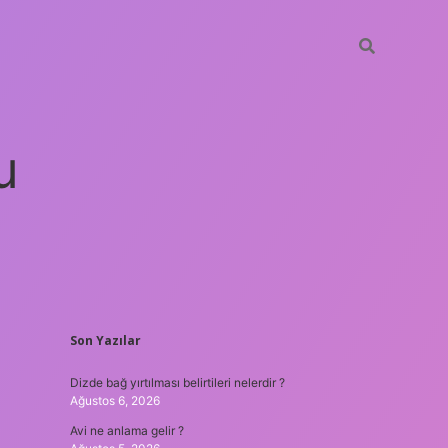
u
SIDEBAR
Son Yazılar
betci
vdcasino güncel giriş
ilbet casino
ilbet yeni giriş
Betex
Dizde bağ yırtılması belirtileri nelerdir ?
Ağustos 6, 2026
Avi ne anlama gelir ?