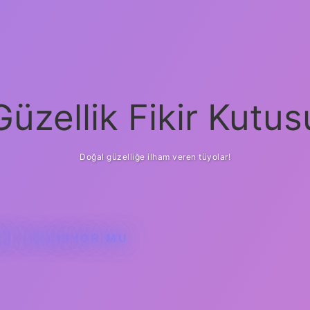
Güzellik Fikir Kutus
Doğal güzelliğe ilham veren tüyolar!
ARTI KALKIYOR MU