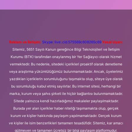
eni giriş
Betexper giriş adresi
betexper.xyz
m elexbet
Reklam ve İletişim:
Skype: live:.cid.575569c608265c69
Yasal Uyarı:
Sitemiz, 5651 Sayılı Kanun gereğince Bilgi Teknolojileri ve İletişim
Kurumu (BTK) tarafından onaylanmış bir Yer Sağlayıcı olarak hizmet
vermektedir. Bu nedenle, sitedeki içerikleri proaktif olarak denetleme
veya araştırma yükümlülüğümüz bulunmamaktadır. Ancak, üyelerimiz
yazdıkları içeriklerin sorumluluğunu taşımakta olup, siteye üye olarak
bu sorumluluğu kabul etmiş sayılırlar. Bu internet sitesi, herhangi bir
marka, kurum veya şahıs şirketi ile hiçbir bağlantısı bulunmamaktadır.
Sitede yalnızca kendi hazırladığımız makaleler paylaşılmaktadır.
Burada yer alan içerikler haber niteliği taşımamakta olup, gerçek
kurum ve kişiler hakkında paylaşım yapılmamaktadır. Gerçek kurum
ve kişiler ile isim benzerlikleri tamamen tesadüfidir. Sitemiz, kar amacı
gütmeyen ve tamamen ücretsiz bir bilgi paylaşım platformudur.