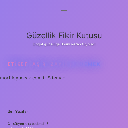
menüyü
Anasayfa
aç
Gizlilik Politikası
Güzellik Fikir Kutusu
Yasal Uyarı
Doğal güzelliğe ilham veren tüyolar!
Hakkımızda
ETIKET:
AŞIRI ZAYIF NE DEMEK
morfiloyuncak.com.tr
Sitemap
SIDEBAR
Son Yazılar
XL sütyen kaç bedendir ?