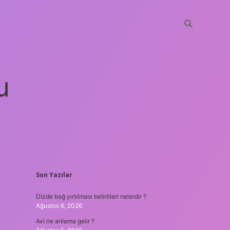
u
SIDEBAR
Son Yazılar
betci
vdcasino güncel giriş
ilbet casino
ilbet yeni giriş
Betex
Dizde bağ yırtılması belirtileri nelerdir ?
Ağustos 6, 2026
Avi ne anlama gelir ?