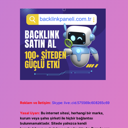
Reklam ve İletişim:
Skype: live:.cid.575569c608265c69
Yasal Uyarı:
Bu internet sitesi, herhangi bir marka,
kurum veya şahıs şirketi ile hiçbir bağlantısı
bulunmamaktadır. Sitede yalnızca kendi