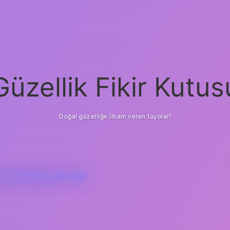
Güzellik Fikir Kutus
Doğal güzelliğe ilham veren tüyolar!
OJI BOZULUR MU