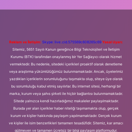
i giriş
Betexper giriş adresi
betexper.xyz
m elexbet
Reklam ve İletişim:
Skype: live:.cid.575569c608265c69
Yasal Uyarı:
Sitemiz, 5651 Sayılı Kanun gereğince Bilgi Teknolojileri ve İletişim
Kurumu (BTK) tarafından onaylanmış bir Yer Sağlayıcı olarak hizmet
vermektedir. Bu nedenle, sitedeki içerikleri proaktif olarak denetleme
veya araştırma yükümlülüğümüz bulunmamaktadır. Ancak, üyelerimiz
yazdıkları içeriklerin sorumluluğunu taşımakta olup, siteye üye olarak
bu sorumluluğu kabul etmiş sayılırlar. Bu internet sitesi, herhangi bir
marka, kurum veya şahıs şirketi ile hiçbir bağlantısı bulunmamaktadır.
Sitede yalnızca kendi hazırladığımız makaleler paylaşılmaktadır.
Burada yer alan içerikler haber niteliği taşımamakta olup, gerçek
kurum ve kişiler hakkında paylaşım yapılmamaktadır. Gerçek kurum
ve kişiler ile isim benzerlikleri tamamen tesadüfidir. Sitemiz, kar amacı
gütmeyen ve tamamen ücretsiz bir bilgi paylaşım platformudur.