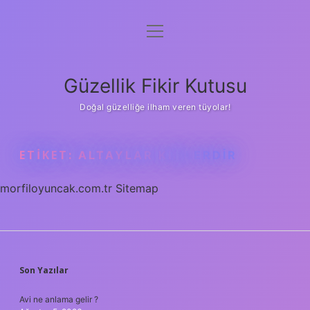
menüyü
Anasayfa
aç
Gizlilik Politikası
Güzellik Fikir Kutusu
Yasal Uyarı
Doğal güzelliğe ilham veren tüyolar!
Hakkımızda
ETIKET:
ALTAYLAR KIMLERDIR
morfiloyuncak.com.tr
Sitemap
SIDEBAR
Son Yazılar
Avi ne anlama gelir ?