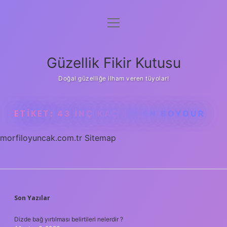
menüyü
Anasayfa
aç
Gizlilik Politikası
Güzellik Fikir Kutusu
Yasal Uyarı
Doğal güzelliğe ilham veren tüyolar!
Hakkımızda
ETIKET:
43 INÇ KAÇ CM EN BOYDUR
morfiloyuncak.com.tr
Sitemap
SIDEBAR
Son Yazılar
Dizde bağ yırtılması belirtileri nelerdir ?