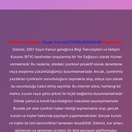
 giriş
Betexper giriş adresi
betexper.xyz
m elexbet
Reklam ve İletişim:
Skype: live:.cid.575569c608265c69
Yasal Uyarı:
Sitemiz, 5651 Sayılı Kanun gereğince Bilgi Teknolojileri ve İletişim
Kurumu (BTK) tarafından onaylanmış bir Yer Sağlayıcı olarak hizmet
vermektedir. Bu nedenle, sitedeki içerikleri proaktif olarak denetleme
veya araştırma yükümlülüğümüz bulunmamaktadır. Ancak, üyelerimiz
yazdıkları içeriklerin sorumluluğunu taşımakta olup, siteye üye olarak
bu sorumluluğu kabul etmiş sayılırlar. Bu internet sitesi, herhangi bir
marka, kurum veya şahıs şirketi ile hiçbir bağlantısı bulunmamaktadır.
Sitede yalnızca kendi hazırladığımız makaleler paylaşılmaktadır.
Burada yer alan içerikler haber niteliği taşımamakta olup, gerçek
kurum ve kişiler hakkında paylaşım yapılmamaktadır. Gerçek kurum
ve kişiler ile isim benzerlikleri tamamen tesadüfidir. Sitemiz, kar amacı
gütmeyen ve tamamen ücretsiz bir bilgi paylaşım platformudur.