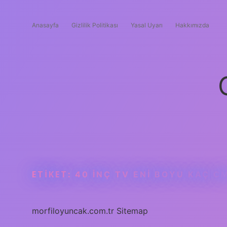
Anasayfa
Gizlilik Politikası
Yasal Uyarı
Hakkımızda
ETIKET:
40 INÇ TV ENI BOYU KAÇ C
morfiloyuncak.com.tr
Sitemap