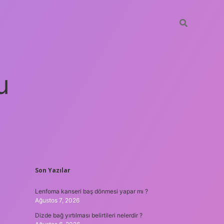
u
SIDEBAR
Son Yazılar
betci
vdcasino güncel giriş
ilbet casino
ilbet yeni giriş
Betex
Lenfoma kanseri baş dönmesi yapar mı ?
Ağustos 7, 2026
Dizde bağ yırtılması belirtileri nelerdir ?