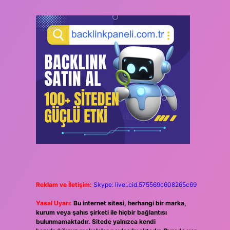
Reklam ve İletişim:
Skype: live:.cid.575569c608265c69
Yasal Uyarı:
Bu internet sitesi, herhangi bir marka,
kurum veya şahıs şirketi ile hiçbir bağlantısı
bulunmamaktadır. Sitede yalnızca kendi