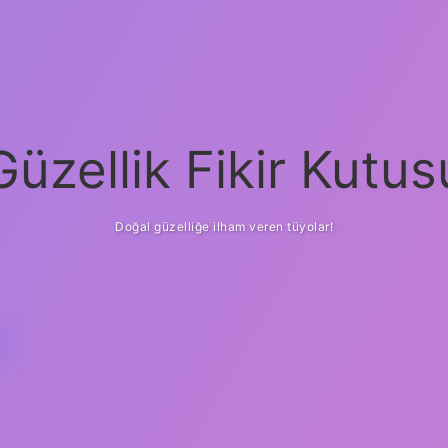
Güzellik Fikir Kutus
Doğal güzelliğe ilham veren tüyolar!
M