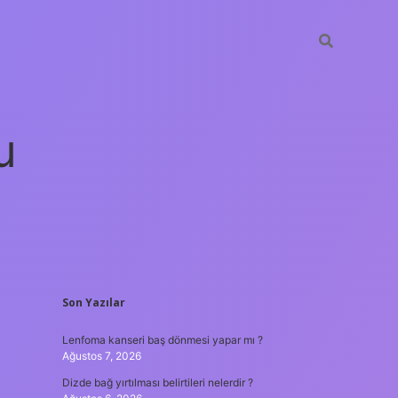
u
SIDEBAR
Son Yazılar
sino güncel giriş
ilbet casino
ilbet yeni giriş
Betexper giriş ad
Lenfoma kanseri baş dönmesi yapar mı ?
Ağustos 7, 2026
Dizde bağ yırtılması belirtileri nelerdir ?