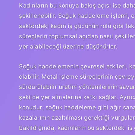
Kadınların bu konuya bakış açısı ise dah
şekillenebilir. Soğuk haddeleme işlemi, ç
sektördeki kadın iş gücünün rolü gibi faktö
süreçlerin toplumsal açıdan nasıl şekille
yer alabileceği üzerine düşünürler.
Soğuk haddelemenin çevresel etkileri, ka
olabilir. Metal işleme süreçlerinin çevre
sürdürülebilir üretim yöntemlerinin savu
şekilde yer almalarına katkı sağlar. Ayrıc
konudur; soğuk haddeleme gibi ağır sanayi
kazalarının azaltılması gerektiği vurgulan
bakıldığında, kadınların bu sektördeki i