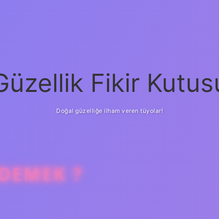
Güzellik Fikir Kutus
Doğal güzelliğe ilham veren tüyolar!
DEMEK ?
betci
vdca