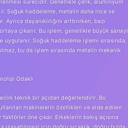
lenmesi sürecidir. Genellikle çelik, alüminyum
ilir. Soğuk haddeleme, metalin daha ince ve
Ayrıca dayanıklılığını arttırırken, bazı
ortaya çıkarır. Bu işlem, genellikle büyük sanay
de uygulanır. Soğuk haddeleme işlemi sırasında,
tırılmaz, bu da işlem sırasında metalin mekanik
noloji Odaklı
cini teknik bir açıdan değerlendirir. Bu
ullanılan makinelerin özellikleri ve elde edilen
r faktörler öne çıkar. Erkeklerin bakış açısına
 ulaşabilmesi için doğru sıcaklık, doğru hızda