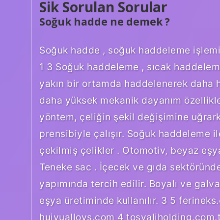
Sik Sorulan Sorular
Soğuk hadde ne demek ?
Soğuk hadde , soğuk haddeleme işlemin
1 3 Soğuk haddeleme , sıcak haddeleme
yakın bir ortamda haddelenerek daha h
daha yüksek mekanik dayanım özellikler
yöntem, çeliğin şekil değişimine uğra
prensibiyle çalışır. Soğuk haddeleme il
çekilmiş çelikler . Otomotiv, beyaz eşy
Teneke sac . İçecek ve gıda sektöründe
yapımında tercih edilir. Boyalı ve gal
eşya üretiminde kullanılır. 3 5 ferine
huiyualloys.com 4 tosyaliholding.com.