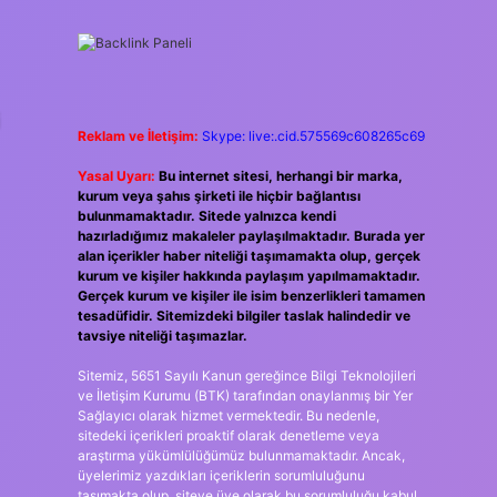
i
Reklam ve İletişim:
Skype: live:.cid.575569c608265c69
Yasal Uyarı:
Bu internet sitesi, herhangi bir marka,
kurum veya şahıs şirketi ile hiçbir bağlantısı
bulunmamaktadır. Sitede yalnızca kendi
hazırladığımız makaleler paylaşılmaktadır. Burada yer
alan içerikler haber niteliği taşımamakta olup, gerçek
kurum ve kişiler hakkında paylaşım yapılmamaktadır.
Gerçek kurum ve kişiler ile isim benzerlikleri tamamen
tesadüfidir. Sitemizdeki bilgiler taslak halindedir ve
tavsiye niteliği taşımazlar.
Sitemiz, 5651 Sayılı Kanun gereğince Bilgi Teknolojileri
ve İletişim Kurumu (BTK) tarafından onaylanmış bir Yer
Sağlayıcı olarak hizmet vermektedir. Bu nedenle,
sitedeki içerikleri proaktif olarak denetleme veya
araştırma yükümlülüğümüz bulunmamaktadır. Ancak,
üyelerimiz yazdıkları içeriklerin sorumluluğunu
taşımakta olup, siteye üye olarak bu sorumluluğu kabul