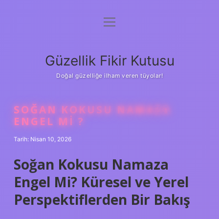
menüyü
Anasayfa
aç
Gizlilik Politikası
Güzellik Fikir Kutusu
Yasal Uyarı
Doğal güzelliğe ilham veren tüyolar!
Hakkımızda
SOĞAN KOKUSU NAMAZA
ENGEL MI ?
Tarih: Nisan 10, 2026
Soğan Kokusu Namaza
Engel Mi? Küresel ve Yerel
Perspektiflerden Bir Bakış