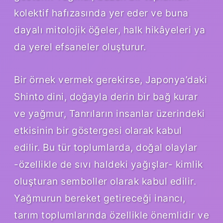
kolektif hafızasında yer eder ve buna
dayalı mitolojik öğeler, halk hikâyeleri ya
da yerel efsaneler oluşturur.
Bir örnek vermek gerekirse, Japonya’daki
Shinto dini, doğayla derin bir bağ kurar
ve yağmur, Tanrıların insanlar üzerindeki
etkisinin bir göstergesi olarak kabul
edilir. Bu tür toplumlarda, doğal olaylar
-özellikle de sıvı haldeki yağışlar- kimlik
oluşturan semboller olarak kabul edilir.
Yağmurun bereket getireceği inancı,
tarım toplumlarında özellikle önemlidir ve