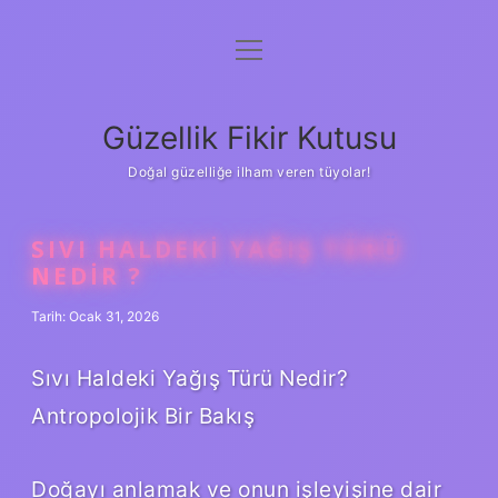
menüyü
Anasayfa
aç
Gizlilik Politikası
Güzellik Fikir Kutusu
Yasal Uyarı
Doğal güzelliğe ilham veren tüyolar!
Hakkımızda
SIVI HALDEKI YAĞIŞ TÜRÜ
NEDIR ?
Tarih: Ocak 31, 2026
Sıvı Haldeki Yağış Türü Nedir?
Antropolojik Bir Bakış
Doğayı anlamak ve onun işleyişine dair