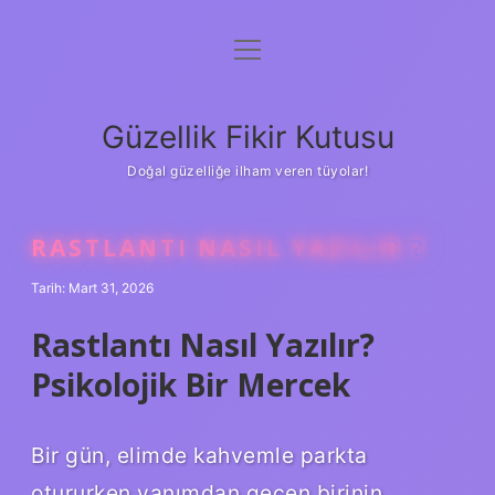
menüyü
Anasayfa
aç
Gizlilik Politikası
Güzellik Fikir Kutusu
Yasal Uyarı
Doğal güzelliğe ilham veren tüyolar!
Hakkımızda
RASTLANTI NASIL YAZILIR ?
Tarih: Mart 31, 2026
Rastlantı Nasıl Yazılır?
Psikolojik Bir Mercek
Bir gün, elimde kahvemle parkta
otururken yanımdan geçen birinin