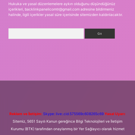
Hukuka ve yasal düzenlemelere aykırı olduğunu düşündüğünüz
içerikleri,
backlinkpanelicomtr@gmail.com
adresine bildirmeniz
halinde, ilgili içerikler yasal süre içerisinde sitemizden kaldırılacaktır.
Arama
si
betexper.xyz
m elexbet
Reklam ve İletişim:
Skype: live:.cid.575569c608265c69
Yasal Uyarı:
Sitemiz, 5651 Sayılı Kanun gereğince Bilgi Teknolojileri ve İletişim
Kurumu (BTK) tarafından onaylanmış bir Yer Sağlayıcı olarak hizmet