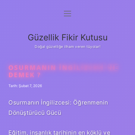
menüyü
Anasayfa
aç
Gizlilik Politikası
Güzellik Fikir Kutusu
Yasal Uyarı
Doğal güzelliğe ilham veren tüyolar!
Hakkımızda
OSURMANIN İNGILIZCESI NE
DEMEK ?
Tarih: Şubat 7, 2026
Osurmanın İngilizcesi: Öğrenmenin
Dönüştürücü Gücü
Eğitim, insanlık tarihinin en köklü ve