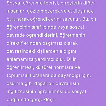
Sosyal öğrenme teorisi, bireylerin diğer
insanları gözlemleyerek ve etkileşimde
bulunarak öğrendiklerini savunur. Bu, bir
öğrencinin sınıf içinde veya sosyal
çevrede öğrendiklerini, öğretmenin
direktiflerinden bağımsız olarak
çevresindeki kişilerden aldığını
anlamamıza yardımcı olur. Dilin
öğrenilmesi, kültürel normlara ve
toplumsal kurallara da dayandığı için,
osurma gibi doğal bir davranışın
İngilizcesinin öğrenilmesi de sosyal
bağlamda gerçekleşir.