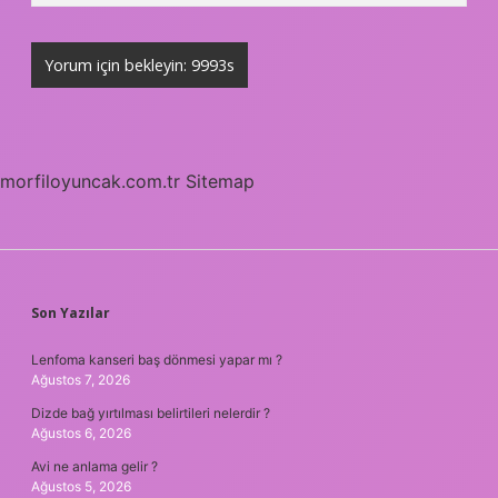
morfiloyuncak.com.tr
Sitemap
SIDEBAR
Son Yazılar
Lenfoma kanseri baş dönmesi yapar mı ?
Ağustos 7, 2026
Dizde bağ yırtılması belirtileri nelerdir ?
Ağustos 6, 2026
Avi ne anlama gelir ?
Ağustos 5, 2026