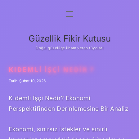
menüyü
Anasayfa
aç
Gizlilik Politikası
Güzellik Fikir Kutusu
Yasal Uyarı
Doğal güzelliğe ilham veren tüyolar!
Hakkımızda
KIDEMLI IŞÇI NEDIR ?
Tarih: Şubat 10, 2026
Kıdemli İşçi Nedir? Ekonomi
Perspektifinden Derinlemesine Bir Analiz
Ekonomi, sınırsız istekler ve sınırlı