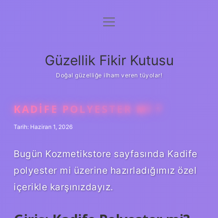
menüyü
Anasayfa
aç
Gizlilik Politikası
Güzellik Fikir Kutusu
Yasal Uyarı
Doğal güzelliğe ilham veren tüyolar!
Hakkımızda
KADIFE POLYESTER MI ?
Tarih: Haziran 1, 2026
Bugün Kozmetikstore sayfasında Kadife
polyester mi üzerine hazırladığımız özel
içerikle karşınızdayız.