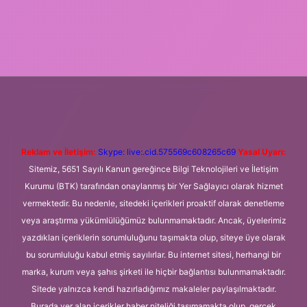
texper.xyz
m elexbet
Reklam ve İletişim:
Skype: live:.cid.575569c608265c69
Yasal Uyarı:
Sitemiz, 5651 Sayılı Kanun gereğince Bilgi Teknolojileri ve İletişim
Kurumu (BTK) tarafından onaylanmış bir Yer Sağlayıcı olarak hizmet
vermektedir. Bu nedenle, sitedeki içerikleri proaktif olarak denetleme
veya araştırma yükümlülüğümüz bulunmamaktadır. Ancak, üyelerimiz
yazdıkları içeriklerin sorumluluğunu taşımakta olup, siteye üye olarak
bu sorumluluğu kabul etmiş sayılırlar. Bu internet sitesi, herhangi bir
marka, kurum veya şahıs şirketi ile hiçbir bağlantısı bulunmamaktadır.
Sitede yalnızca kendi hazırladığımız makaleler paylaşılmaktadır.
Burada yer alan içerikler haber niteliği taşımamakta olup, gerçek