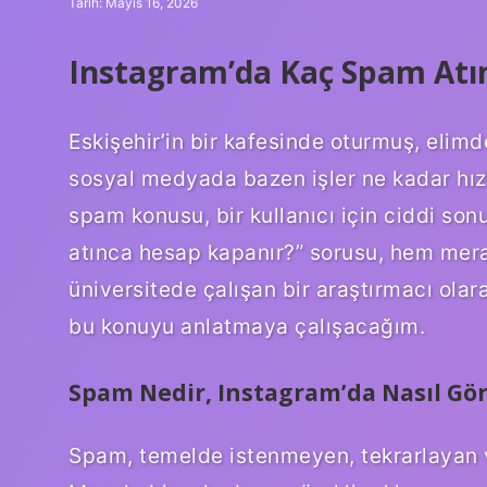
Tarih: Mayıs 16, 2026
Instagram’da Kaç Spam Atı
Eskişehir’in bir kafesinde oturmuş, eli
sosyal medyada bazen işler ne kadar hızlı
spam konusu, bir kullanıcı için ciddi so
atınca hesap kapanır?” sorusu, hem mera
üniversitede çalışan bir araştırmacı ola
bu konuyu anlatmaya çalışacağım.
Spam Nedir, Instagram’da Nasıl Gö
Spam, temelde istenmeyen, tekrarlayan ve