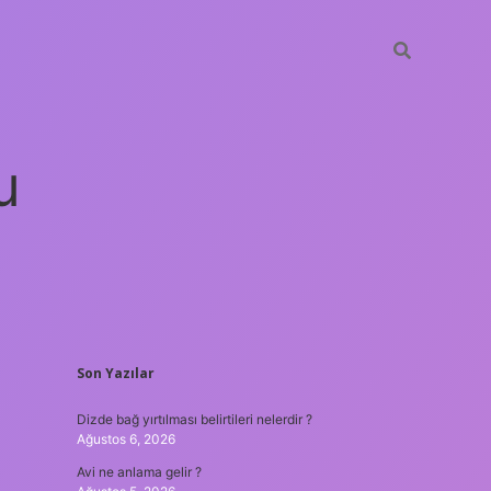
u
SIDEBAR
Son Yazılar
o güncel giriş
ilbet casino
ilbet yeni giriş
Betexper giriş adres
Dizde bağ yırtılması belirtileri nelerdir ?
Ağustos 6, 2026
Avi ne anlama gelir ?