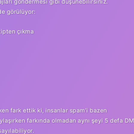
jları göndermesi gibi düşünebilirsiniz.
de görülüyor:
kipten çıkma
en fark ettik ki, insanlar spam’i bazen
paylaşırken farkında olmadan aynı şeyi 5 defa D
yılabiliyor.