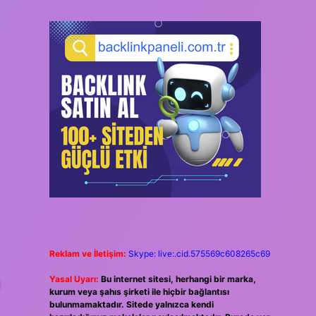
Reklam ve İletişim:
Skype: live:.cid.575569c608265c69
Yasal Uyarı:
Bu internet sitesi, herhangi bir marka,
M
kurum veya şahıs şirketi ile hiçbir bağlantısı
bulunmamaktadır. Sitede yalnızca kendi