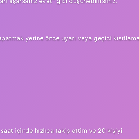
arı aşarsanız evet” gibi düşünebilirsiniz.
apatmak yerine önce uyarı veya geçici kısıtlam
saat içinde hızlıca takip ettim ve 20 kişiyi