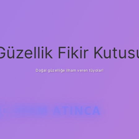
Güzellik Fikir Kutus
Doğal güzelliğe ilham veren tüyolar!
Ç SPAM ATINCA
betci
vdcasin