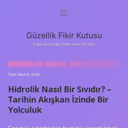
menüyü
Anasayfa
aç
Gizlilik Politikası
Güzellik Fikir Kutusu
Yasal Uyarı
Doğal güzelliğe ilham veren tüyolar!
Hakkımızda
HIDROLIK NASIL BIR SIVIDIR ?
Tarih: Mart 21, 2026
Hidrolik Nasıl Bir Sıvıdır? –
Tarihin Akışkan İzinde Bir
Yolculuk
Geçmişi anlamadan bugünü yorumlamak,