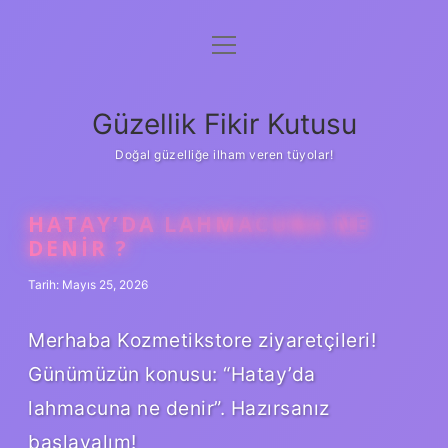
menüyü
Anasayfa
aç
Gizlilik Politikası
Güzellik Fikir Kutusu
Yasal Uyarı
Doğal güzelliğe ilham veren tüyolar!
Hakkımızda
HATAY’DA LAHMACUNA NE
DENIR ?
Tarih: Mayıs 25, 2026
Merhaba Kozmetikstore ziyaretçileri!
Günümüzün konusu: “Hatay’da
lahmacuna ne denir”. Hazırsanız
başlayalım!