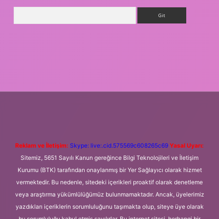
Arama
resi
betexper.xyz
m elexbet
Reklam ve İletişim:
Skype: live:.cid.575569c608265c69
Yasal Uyarı:
Sitemiz, 5651 Sayılı Kanun gereğince Bilgi Teknolojileri ve İletişim
Kurumu (BTK) tarafından onaylanmış bir Yer Sağlayıcı olarak hizmet
vermektedir. Bu nedenle, sitedeki içerikleri proaktif olarak denetleme
veya araştırma yükümlülüğümüz bulunmamaktadır. Ancak, üyelerimiz
yazdıkları içeriklerin sorumluluğunu taşımakta olup, siteye üye olarak
bu sorumluluğu kabul etmiş sayılırlar. Bu internet sitesi, herhangi bir