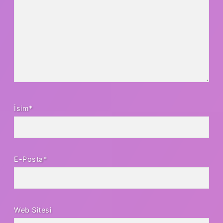
İsim*
E-Posta*
Web Sitesi