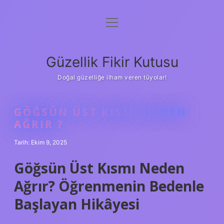
menüyü
Anasayfa
aç
Gizlilik Politikası
Güzellik Fikir Kutusu
Yasal Uyarı
Doğal güzelliğe ilham veren tüyolar!
Hakkımızda
GÖĞSÜN ÜST KISMI NEDEN
AĞRIR ?
Tarih: Ekim 9, 2025
Göğsün Üst Kısmı Neden
Ağrır? Öğrenmenin Bedenle
Başlayan Hikâyesi