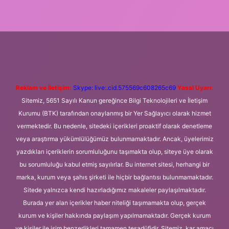
etexper.xyz
m elexbet
Reklam ve İletişim:
Skype: live:.cid.575569c608265c69
Yasal Uyarı:
Sitemiz, 5651 Sayılı Kanun gereğince Bilgi Teknolojileri ve İletişim
Kurumu (BTK) tarafından onaylanmış bir Yer Sağlayıcı olarak hizmet
vermektedir. Bu nedenle, sitedeki içerikleri proaktif olarak denetleme
veya araştırma yükümlülüğümüz bulunmamaktadır. Ancak, üyelerimiz
yazdıkları içeriklerin sorumluluğunu taşımakta olup, siteye üye olarak
bu sorumluluğu kabul etmiş sayılırlar. Bu internet sitesi, herhangi bir
marka, kurum veya şahıs şirketi ile hiçbir bağlantısı bulunmamaktadır.
Sitede yalnızca kendi hazırladığımız makaleler paylaşılmaktadır.
Burada yer alan içerikler haber niteliği taşımamakta olup, gerçek
kurum ve kişiler hakkında paylaşım yapılmamaktadır. Gerçek kurum
ve kişiler ile isim benzerlikleri tamamen tesadüfidir. Sitemiz, kar amacı