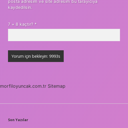
posta adresim ve site adresim bu tarayıcıya
kaydedilsin.
7 + 8 kaçtır?
*
morfiloyuncak.com.tr
Sitemap
SIDEBAR
Son Yazılar