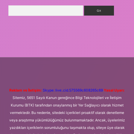
Arama
esi
betexper.xyz
m elexbet
Reklam ve İletişim:
Skype: live:.cid.575569c608265c69
Yasal Uyarı:
Sitemiz, 5651 Sayılı Kanun gereğince Bilgi Teknolojileri ve İletişim
Kurumu (BTK) tarafından onaylanmış bir Yer Sağlayıcı olarak hizmet
vermektedir. Bu nedenle, sitedeki içerikleri proaktif olarak denetleme
veya araştırma yükümlülüğümüz bulunmamaktadır. Ancak, üyelerimiz
yazdıkları içeriklerin sorumluluğunu taşımakta olup, siteye üye olarak