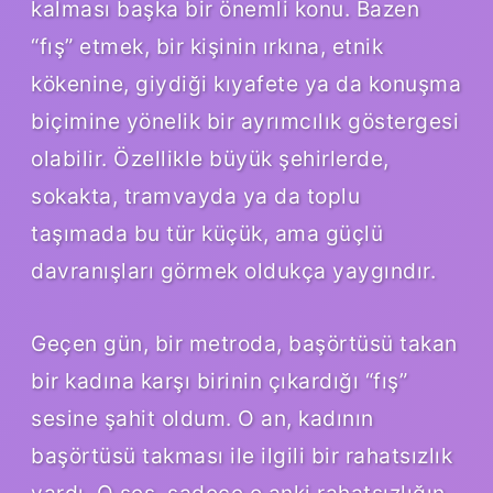
kalması başka bir önemli konu. Bazen
“fış” etmek, bir kişinin ırkına, etnik
kökenine, giydiği kıyafete ya da konuşma
biçimine yönelik bir ayrımcılık göstergesi
olabilir. Özellikle büyük şehirlerde,
sokakta, tramvayda ya da toplu
taşımada bu tür küçük, ama güçlü
davranışları görmek oldukça yaygındır.
Geçen gün, bir metroda, başörtüsü takan
bir kadına karşı birinin çıkardığı “fış”
sesine şahit oldum. O an, kadının
başörtüsü takması ile ilgili bir rahatsızlık
vardı. O ses, sadece o anki rahatsızlığın