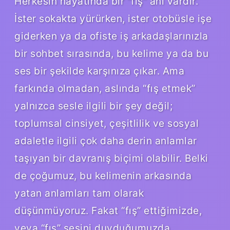
Herkesin hayatında bir “fış” anı vardır.
İster sokakta yürürken, ister otobüsle işe
giderken ya da ofiste iş arkadaşlarınızla
bir sohbet sırasında, bu kelime ya da bu
ses bir şekilde karşınıza çıkar. Ama
farkında olmadan, aslında “fış etmek”
yalnızca sesle ilgili bir şey değil;
toplumsal cinsiyet, çeşitlilik ve sosyal
adaletle ilgili çok daha derin anlamlar
taşıyan bir davranış biçimi olabilir. Belki
de çoğumuz, bu kelimenin arkasında
yatan anlamları tam olarak
düşünmüyoruz. Fakat “fış” ettiğimizde,
veya “fış” sesini duyduğumuzda,