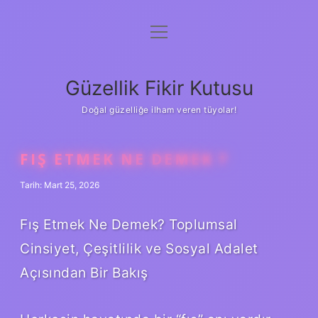
menüyü
Anasayfa
aç
Gizlilik Politikası
Güzellik Fikir Kutusu
Yasal Uyarı
Doğal güzelliğe ilham veren tüyolar!
Hakkımızda
FIŞ ETMEK NE DEMEK ?
Tarih: Mart 25, 2026
Fış Etmek Ne Demek? Toplumsal
Cinsiyet, Çeşitlilik ve Sosyal Adalet
Açısından Bir Bakış