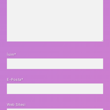
İsim*
E-Posta*
Web Sitesi