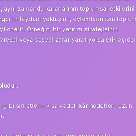
 aynı zamanda kararlarının toplumsal etkilerini
ger’ın faydacı yaklaşımı, eylemlerimizin toplu
 önerir. Örneğin, bir yatırım stratejisinin
vresel veya sosyal zarar yaratıyorsa etik açıda
oludur:
 gibi şirketlerin kısa vadeli kâr hedefleri, uzun
r.