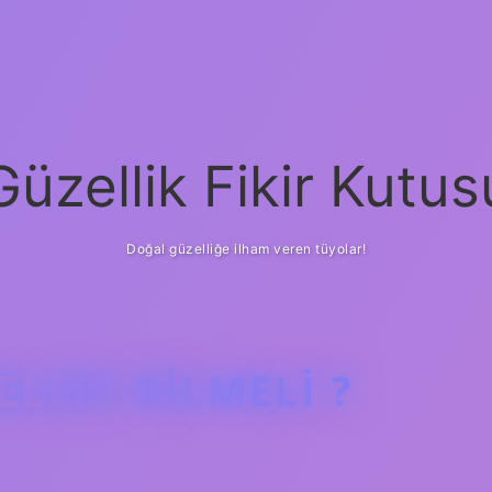
Güzellik Fikir Kutus
Doğal güzelliğe ilham veren tüyolar!
LERI BILMELI ?
betci
vdcasi