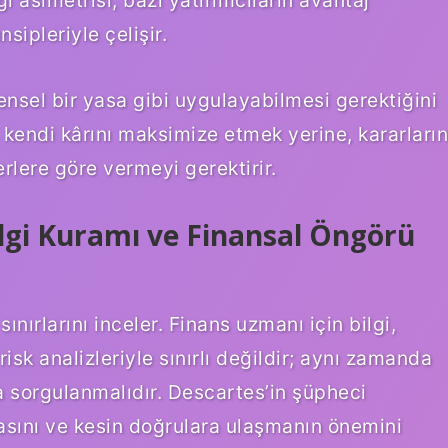
i asimetrisi, bazı yatırımcıların avantaj
sipleriyle çelişir.
rensel bir yasa gibi uygulayabilmesi gerektiğini
 kendi kârını maksimize etmek yerine, kararların
erlere göre vermeyi gerektirir.
ilgi Kuramı ve Finansal Öngörü
ınırlarını inceler. Finans uzmanı için bilgi,
isk analizleriyle sınırlı değildir; aynı zamanda
da sorgulanmalıdır. Descartes’in şüpheci
asını ve kesin doğrulara ulaşmanın önemini