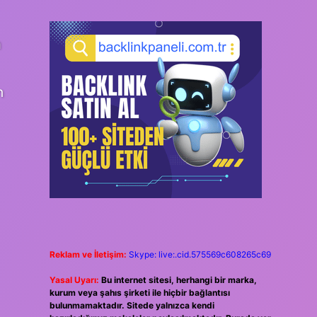
m
n
Reklam ve İletişim:
Skype: live:.cid.575569c608265c69
Yasal Uyarı:
Bu internet sitesi, herhangi bir marka,
kurum veya şahıs şirketi ile hiçbir bağlantısı
bulunmamaktadır. Sitede yalnızca kendi