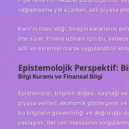
– Şeffaflık mı, rekabet üstünlüğü mü? Bilg
sağlamasına yol açarken, adil piyasa pren
Kant’ın ödev etiği, bireyin kararlarını ev
öne sürer. Finans uzmanı için bu, sadece
adil ve evrensel olarak uygulanabilir krit
Epistemolojik Perspektif: B
Bilgi Kuramı ve Finansal Bilgi
Epistemoloji, bilginin doğası, kaynağı ve s
piyasa verileri, ekonomik göstergeler ve r
bu bilgilerin güvenilirliği ve doğruluğu 
yaklaşımı, her veri noktasının sorgulanm