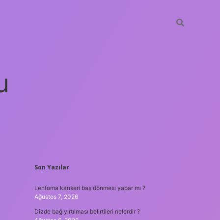
u
SIDEBAR
Son Yazılar
no güncel giriş
ilbet casino
ilbet yeni giriş
Betexper giriş adre
Lenfoma kanseri baş dönmesi yapar mı ?
Ağustos 7, 2026
Dizde bağ yırtılması belirtileri nelerdir ?