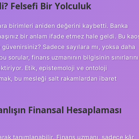
? Felsefi Bir Yolculuk
a birimleri aniden değerini kaybetti. Banka
aaşınız bir anlam ifade etmez hale geldi. Bu kao
e güvenirsiniz? Sadece sayılara mı, yoksa daha
 bu sorular, finans uzmanının bilgisinin sınırlarını
tiriyor. Etik, epistemoloji ve ontoloji
mak, bu mesleği salt rakamlardan ibaret
Yanlışın Finansal Hesaplaması
olarak tanımlanabilir. Finans uzmanı, sadece kâr