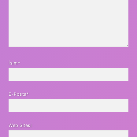
İsim*
E-Posta*
Web Sitesi