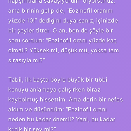
hapşırıklarla savaşıyorum” diyorsunuz,
ama birinin gelip de, “Eozinofil oranım
yüzde 10!” dediğini duyarsanız, içinizde
bir şeyler titrer. O an, ben de şöyle bir
soru sordum: “Eozinofil oranı yüzde kaç
olmalı? Yüksek mi, düşük mü, yoksa tam
sırasıyla mı?”
Tabii, ilk başta böyle büyük bir tıbbi
konuyu anlamaya çalışırken biraz
kaybolmuş hissettim. Ama derin bir nefes
aldım ve düşündüm: “Eozinofil oranı
neden bu kadar önemli? Yani, bu kadar
kritik bir şey mi?”