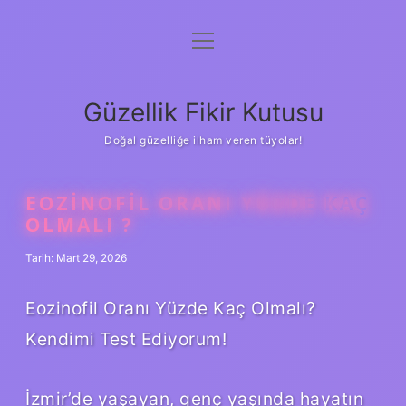
menüyü
Anasayfa
aç
Gizlilik Politikası
Güzellik Fikir Kutusu
Yasal Uyarı
Doğal güzelliğe ilham veren tüyolar!
Hakkımızda
EOZINOFIL ORANI YÜZDE KAÇ
OLMALI ?
Tarih: Mart 29, 2026
Eozinofil Oranı Yüzde Kaç Olmalı?
Kendimi Test Ediyorum!
İzmir’de yaşayan, genç yaşında hayatın