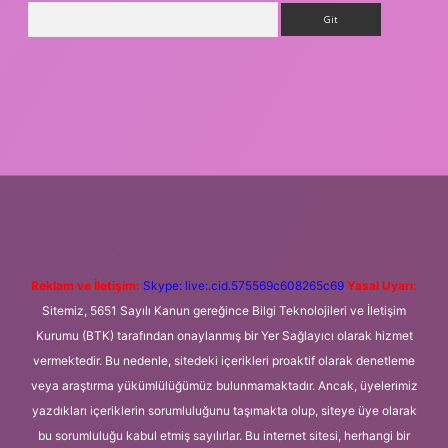
Arama
texper.xyz
m elexbet
Reklam ve İletişim:
Skype: live:.cid.575569c608265c69
Yasal Uyarı:
Sitemiz, 5651 Sayılı Kanun gereğince Bilgi Teknolojileri ve İletişim
Kurumu (BTK) tarafından onaylanmış bir Yer Sağlayıcı olarak hizmet
vermektedir. Bu nedenle, sitedeki içerikleri proaktif olarak denetleme
veya araştırma yükümlülüğümüz bulunmamaktadır. Ancak, üyelerimiz
yazdıkları içeriklerin sorumluluğunu taşımakta olup, siteye üye olarak
bu sorumluluğu kabul etmiş sayılırlar. Bu internet sitesi, herhangi bir