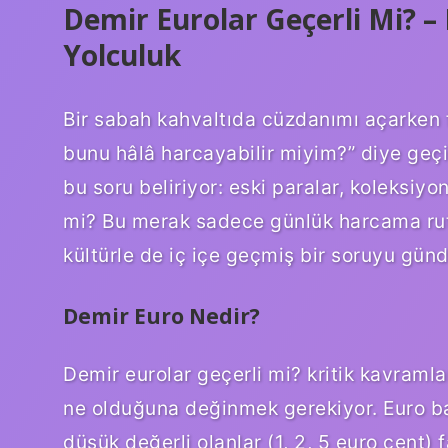
Demir Eurolar Geçerli Mi? 
Yolculuk
Bir sabah kahvaltıda cüzdanımı açarken f
bunu hâlâ harcayabilir miyim?” diye ge
bu soru beliriyor: eski paralar, koleksiyo
mi? Bu merak sadece günlük harcama rutin
kültürle de iç içe geçmiş bir soruyu gün
Demir Euro Nedir?
Demir eurolar geçerli mi? kritik kavramla
ne olduğuna değinmek gerekiyor. Euro ban
düşük değerli olanlar (1, 2, 5 euro cent) f