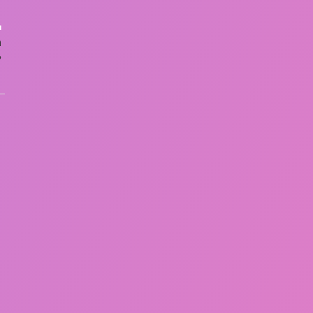
ı
n
?