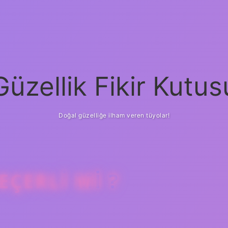
Güzellik Fikir Kutus
Doğal güzelliğe ilham veren tüyolar!
ÇERLI MI ?
betci
vdcasino 