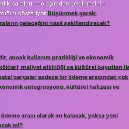
ntlik paraların dolaşımdan çekilmesinin
rdığını gösteriyor
Düşünmek gerek:
araların geleceğini nasıl şekillendirecek?
dir, ancak kullanım pratikliği ve ekonomik
ökleri, maliyet etkinliği ve kültürel boyutları il
 metal parçalar sadece bir ödeme aracından çok
ekonomik entegrasyonu, kültürel hafızası ve
r ödeme aracı olarak mı kalacak, yoksa yeni
şecek mi?