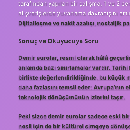
tarafından yapılan bir çalışma, 1 ve 2 ce
alışverişlerde yuvarlama davranışını artı
Dijitalleşme ve nakit azalışı, nostaljik p
Sonuç ve Okuyucuya Soru
Demir eurolar, resmi olarak hâlâ geçerli
anlamda bazı sınırlamalar vardır. Tarihi k
birlikte değerlendirildiğinde, bu küçük
daha fazlasını temsil eder: Avrupa’nın 
teknolojik dönüşümünün izlerini taşır.
Peki sizce demir eurolar sadece eski bi
nesil için de bir kültürel simgeye dönü