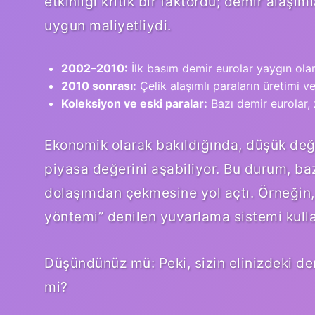
etkinliği kritik bir faktördü; demir alaşım
uygun maliyetliydi.
2002–2010:
İlk basım demir eurolar yaygın olara
2010 sonrası:
Çelik alaşımlı paraların üretimi v
Koleksiyon ve eski paralar:
Bazı demir eurolar,
Ekonomik olarak bakıldığında, düşük değ
piyasa değerini aşabiliyor. Bu durum, bazı
dolaşımdan çekmesine yol açtı. Örneğin, 
yöntemi” denilen yuvarlama sistemi kull
Düşündünüz mü: Peki, sizin elinizdeki d
mi?