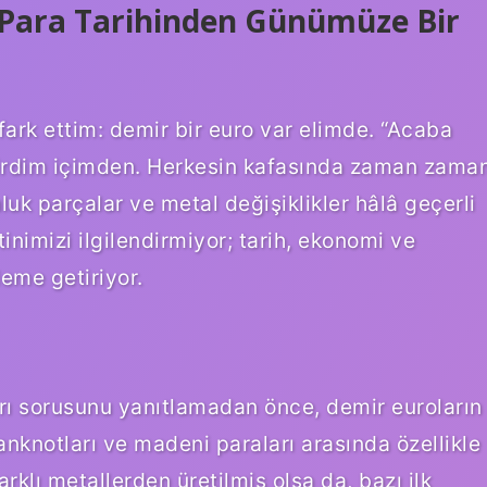
– Para Tarihinden Günümüze Bir
ark ettim: demir bir euro var elimde. “Acaba
çirdim içimden. Herkesin kafasında zaman zama
nluk parçalar ve metal değişiklikler hâlâ geçerli
imizi ilgilendirmiyor; tarih, ekonomi ve
deme getiriyor.
rı
sorusunu yanıtlamadan önce, demir euroların
knotları ve madeni paraları arasında özellikle
arklı metallerden üretilmiş olsa da, bazı ilk