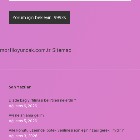
morfiloyuncak.com.tr
Sitemap
SIDEBAR
Son Yazılar
Dizde bağ yırtılması belirtileri nelerdir ?
Ağustos 6, 2026
Avi ne anlama gelir ?
Ağustos 5, 2026
Aile konutu üzerinde ipotek verilmesi için eşin rızası gerekli midir ?
Ağustos 3, 2026