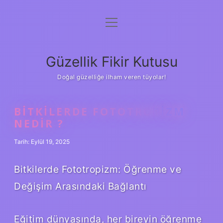
menüyü
Anasayfa
aç
Gizlilik Politikası
Güzellik Fikir Kutusu
Yasal Uyarı
Doğal güzelliğe ilham veren tüyolar!
Hakkımızda
BITKILERDE FOTOTROPIZM
NEDIR ?
Tarih: Eylül 19, 2025
Bitkilerde Fototropizm: Öğrenme ve
Değişim Arasındaki Bağlantı
Eğitim dünyasında, her bireyin öğrenme