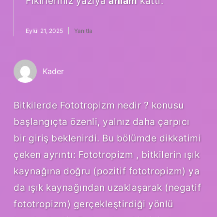
Fikirleriniz yazıya
anlam
kattı.
Eylül 21, 2025
Yanıtla
Kader
Bitkilerde Fototropizm nedir ? konusu
başlangıçta özenli, yalnız daha çarpıcı
bir giriş beklenirdi. Bu bölümde dikkatimi
çeken ayrıntı: Fototropizm , bitkilerin ışık
kaynağına doğru (pozitif fototropizm) ya
da ışık kaynağından uzaklaşarak (negatif
fototropizm) gerçekleştirdiği yönlü