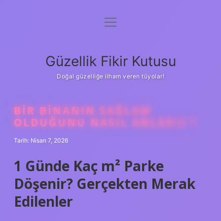
menüyü
Anasayfa
aç
Gizlilik Politikası
Güzellik Fikir Kutusu
Yasal Uyarı
Doğal güzelliğe ilham veren tüyolar!
Hakkımızda
BIR BINANIN SAĞLAM
OLDUĞUNU NASIL ANLARIZ ?
Tarih: Nisan 7, 2026
1 Günde Kaç m² Parke
Döşenir? Gerçekten Merak
Edilenler