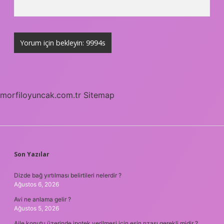
morfiloyuncak.com.tr
Sitemap
SIDEBAR
Son Yazılar
Dizde bağ yırtılması belirtileri nelerdir ?
Ağustos 6, 2026
Avi ne anlama gelir ?
Ağustos 5, 2026
Aile konutu üzerinde ipotek verilmesi için eşin rızası gerekli midir ?