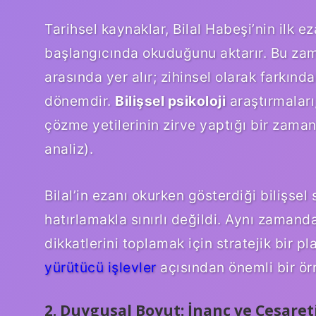
Tarihsel kaynaklar, Bilal Habeşi’nin ilk e
başlangıcında okuduğunu aktarır. Bu zama
arasında yer alır; zihinsel olarak farkın
dönemdir.
Bilişsel psikoloji
araştırmaları
çözme yetilerinin zirve yaptığı bir zama
analiz).
Bilal’in ezanı okurken gösterdiği bilişsel
hatırlamakla sınırlı değildi. Aynı zamand
dikkatlerini toplamak için stratejik bir p
yürütücü işlevler
açısından önemli bir örn
2. Duygusal Boyut: İnanç ve Cesaret