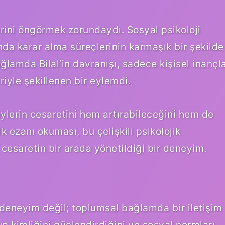
lerini öngörmek zorundaydı. Sosyal psikoloji
ında karar alma süreçlerinin karmaşık bir şekilde
ağlamda Bilal’in davranışı, sadece kişisel inançl
iyle şekillenen bir eylemdi.
eylerin cesaretini hem artırabileceğini hem de
ilk ezanı okuması, bu çelişkili psikolojik
 cesaretin bir arada yönetildiği bir deneyim.
 deneyim değil; toplumsal bağlamda bir iletişim
rup kimliğini güçlendirdiğini ve sosyal normları