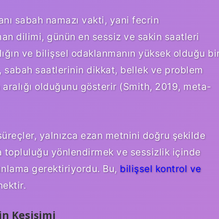
zanı sabah namazı vakti, yani fecrin
n dilimi, günün en sessiz ve sakin saatleri
dalığın ve bilişsel odaklanmanın yüksek olduğu bi
, sabah saatlerinin dikkat, bellek ve problem
n aralığı olduğunu gösterir (Smith, 2019, meta-
 süreçler, yalnızca ezan metnini doğru şekilde
a topluluğu yönlendirmek ve sessizlik içinde
lanlama gerektiriyordu. Bu,
bilişsel kontrol ve
ektir.
in Kesişimi