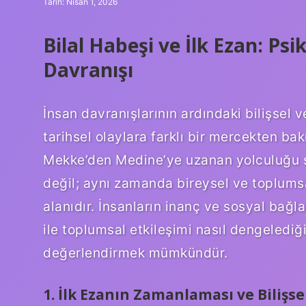
Tarih: Nisan 1, 2026
Bilal Habeşi ve İlk Ezan: Ps
Davranışı
İnsan davranışlarının ardındaki bilişsel
tarihsel olaylara farklı bir mercekten ba
Mekke’den Medine’ye uzanan yolculuğu sı
değil; aynı zamanda bireysel ve toplumsa
alanıdır. İnsanların inanç ve sosyal bağ
ile toplumsal etkileşimi nasıl dengelediğ
değerlendirmek mümkündür.
1. İlk Ezanın Zamanlaması ve Bilişs