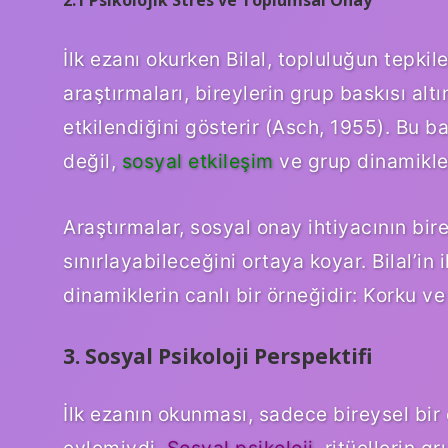
2.1 Psikolojik Stres ve Toplumsal Onay
İlk ezanı okurken Bilal, topluluğun tepki
araştırmaları, bireylerin grup baskısı alt
etkilendiğini gösterir (Asch, 1955). Bu b
değil,
sosyal etkileşim
ve grup dinamikler
Araştırmalar, sosyal onay ihtiyacının bir
sınırlayabileceğini ortaya koyar. Bilal’in 
dinamiklerin canlı bir örneğidir: Korku ve
3. Sosyal Psikoloji Perspektifi
İlk ezanın okunması, sadece bireysel bir
eylemiydi.
Sosyal psikoloji
, ritüellerin g