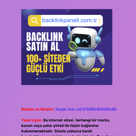
r
Reklam ve İletişim:
Skype: live:.cid.575569c608265c69
Yasal Uyarı:
Bu internet sitesi, herhangi bir marka,
kurum veya şahıs şirketi ile hiçbir bağlantısı
bulunmamaktadır. Sitede yalnızca kendi