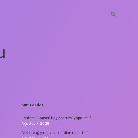
u
SIDEBAR
Son Yazılar
 güncel giriş
ilbet casino
ilbet yeni giriş
Betexper giriş adresi
Lenfoma kanseri baş dönmesi yapar mı ?
Ağustos 7, 2026
Dizde bağ yırtılması belirtileri nelerdir ?