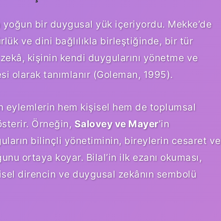
kla yoğun bir duygusal yük içeriyordu. Mekke’de
ük ve dini bağlılıkla birleştiğinde, bir tür
zekâ, kişinin kendi duygularını yönetme ve
si olarak tanımlanır (Goleman, 1995).
an eylemlerin hem kişisel hem de toplumsal
österir. Örneğin,
Salovey ve Mayer
’in
ların bilinçli yönetiminin, bireylerin cesaret ve
ğunu ortaya koyar. Bilal’in ilk ezanı okuması,
şisel direncin ve duygusal zekânın sembolü