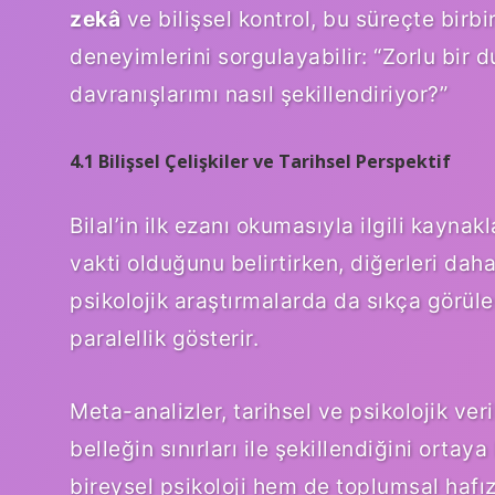
zekâ
ve bilişsel kontrol, bu süreçte birbir
deneyimlerini sorgulayabilir: “Zorlu bi
davranışlarımı nasıl şekillendiriyor?”
4.1 Bilişsel Çelişkiler ve Tarihsel Perspektif
Bilal’in ilk ezanı okumasıyla ilgili kaynak
vakti olduğunu belirtirken, diğerleri daha 
psikolojik araştırmalarda da sıkça görül
paralellik gösterir.
Meta-analizler, tarihsel ve psikolojik ver
belleğin sınırları ile şekillendiğini orta
bireysel psikoloji hem de toplumsal hafız