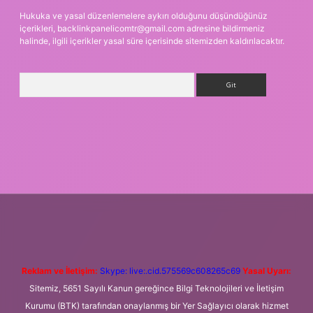
Hukuka ve yasal düzenlemelere aykırı olduğunu düşündüğünüz
içerikleri,
backlinkpanelicomtr@gmail.com
adresine bildirmeniz
halinde, ilgili içerikler yasal süre içerisinde sitemizden kaldırılacaktır.
Arama
si
betexper.xyz
m elexbet
Reklam ve İletişim:
Skype: live:.cid.575569c608265c69
Yasal Uyarı:
Sitemiz, 5651 Sayılı Kanun gereğince Bilgi Teknolojileri ve İletişim
Kurumu (BTK) tarafından onaylanmış bir Yer Sağlayıcı olarak hizmet