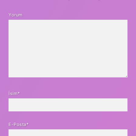
Yorum
İsim*
E-Posta*