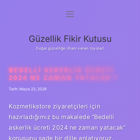
menüyü
Anasayfa
aç
Gizlilik Politikası
Güzellik Fikir Kutusu
Yasal Uyarı
Doğal güzelliğe ilham veren tüyolar!
Hakkımızda
BEDELLI ASKERLIK ÜCRETI
2024 NE ZAMAN YATACAK ?
Tarih: Mayıs 23, 2026
Kozmetikstore ziyaretçileri için
hazırladığımız bu makalede “Bedelli
askerlik ücreti 2024 ne zaman yatacak”
konusunu sade bir dille anlatıyoruz.