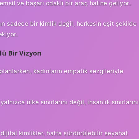
msil ve başarı odaklı bir araç haline geliyor.
 sadece bir kimlik değil, herkesin eşit şekilde
ekiyor.
lü Bir Vizyon
planlarken, kadınların empatik sezgileriyle
nızca ülke sınırlarını değil, insanlık sınırlarını
ijital kimlikler, hatta sürdürülebilir seyahat