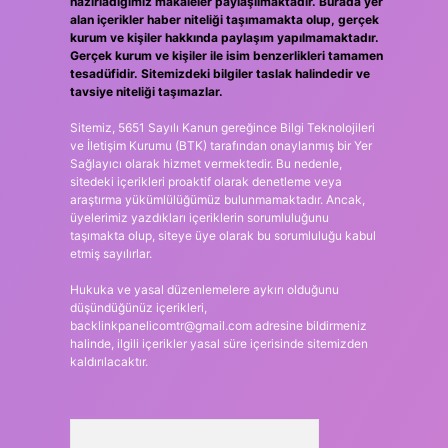
hazırladığımız makaleler paylaşılmaktadır. Burada yer
alan içerikler haber niteliği taşımamakta olup, gerçek
kurum ve kişiler hakkında paylaşım yapılmamaktadır.
Gerçek kurum ve kişiler ile isim benzerlikleri tamamen
tesadüfidir. Sitemizdeki bilgiler taslak halindedir ve
tavsiye niteliği taşımazlar.
Sitemiz, 5651 Sayılı Kanun gereğince Bilgi Teknolojileri
ve İletişim Kurumu (BTK) tarafından onaylanmış bir Yer
Sağlayıcı olarak hizmet vermektedir. Bu nedenle,
sitedeki içerikleri proaktif olarak denetleme veya
araştırma yükümlülüğümüz bulunmamaktadır. Ancak,
üyelerimiz yazdıkları içeriklerin sorumluluğunu
taşımakta olup, siteye üye olarak bu sorumluluğu kabul
etmiş sayılırlar.
Hukuka ve yasal düzenlemelere aykırı olduğunu
düşündüğünüz içerikleri,
backlinkpanelicomtr@gmail.com
adresine bildirmeniz
halinde, ilgili içerikler yasal süre içerisinde sitemizden
kaldırılacaktır.
Arama