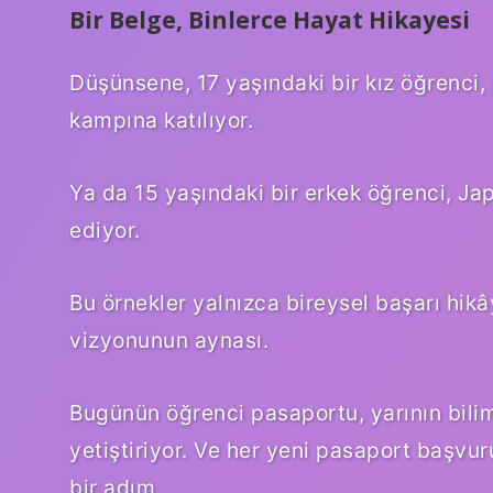
Bir Belge, Binlerce Hayat Hikayesi
Düşünsene, 17 yaşındaki bir kız öğrenci
kampına katılıyor.
Ya da 15 yaşındaki bir erkek öğrenci, Jap
ediyor.
Bu örnekler yalnızca bireysel başarı hikâ
vizyonunun aynası.
Bugünün öğrenci pasaportu, yarının bilim
yetiştiriyor. Ve her yeni pasaport başvu
bir adım.