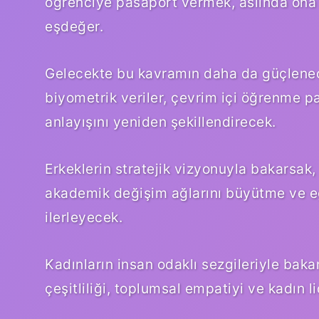
öğrenciye pasaport vermek, aslında ona 
eşdeğer.
Gelecekte bu kavramın daha da güçleneceğ
biyometrik veriler, çevrim içi öğrenme pa
anlayışını yeniden şekillendirecek.
Erkeklerin stratejik vizyonuyla bakarsak
akademik değişim ağlarını büyütme ve e
ilerleyecek.
Kadınların insan odaklı sezgileriyle baka
çeşitliliği, toplumsal empatiyi ve kadın li