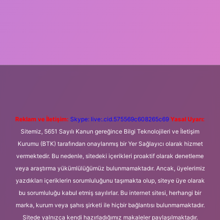
giriş
Betexper giriş adresi
betexper.xyz
m elexbet
Reklam ve İletişim:
Skype: live:.cid.575569c608265c69
Yasal Uyarı:
Sitemiz, 5651 Sayılı Kanun gereğince Bilgi Teknolojileri ve İletişim
Kurumu (BTK) tarafından onaylanmış bir Yer Sağlayıcı olarak hizmet
vermektedir. Bu nedenle, sitedeki içerikleri proaktif olarak denetleme
veya araştırma yükümlülüğümüz bulunmamaktadır. Ancak, üyelerimiz
yazdıkları içeriklerin sorumluluğunu taşımakta olup, siteye üye olarak
bu sorumluluğu kabul etmiş sayılırlar. Bu internet sitesi, herhangi bir
marka, kurum veya şahıs şirketi ile hiçbir bağlantısı bulunmamaktadır.
Sitede yalnızca kendi hazırladığımız makaleler paylaşılmaktadır.