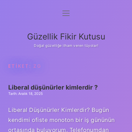
menüyü
Anasayfa
aç
Gizlilik Politikası
Güzellik Fikir Kutusu
Yasal Uyarı
Doğal güzelliğe ilham veren tüyolar!
Hakkımızda
ETIKET:
ZG
Liberal düşünürler kimlerdir ?
Tarih: Aralık 18, 2025
Liberal Düşünürler Kimlerdir? Bugün
kendimi ofiste monoton bir iş gününün
ortasında buluyorum. Telefonumdan