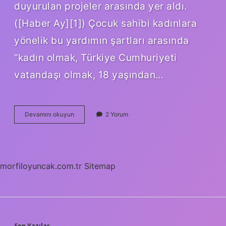
duyurulan projeler arasında yer aldı.
([Haber Ay][1]) Çocuk sahibi kadınlara
yönelik bu yardımın şartları arasında
“kadın olmak, Türkiye Cumhuriyeti
vatandaşı olmak, 18 yaşından…
Devlet
Devamını okuyun
2 Yorum
kadınlara
4000
TL
yardım
başvurusu
morfiloyuncak.com.tr
Sitemap
nasıl
yapılır
?
Son Yazılar