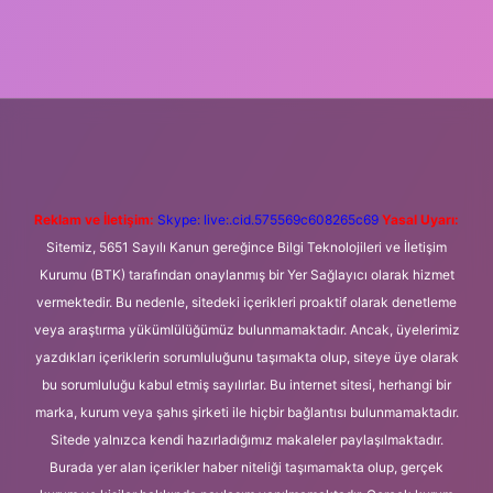
iriş
Betexper giriş adresi
betexper.xyz
m elexbet
Reklam ve İletişim:
Skype: live:.cid.575569c608265c69
Yasal Uyarı:
Sitemiz, 5651 Sayılı Kanun gereğince Bilgi Teknolojileri ve İletişim
Kurumu (BTK) tarafından onaylanmış bir Yer Sağlayıcı olarak hizmet
vermektedir. Bu nedenle, sitedeki içerikleri proaktif olarak denetleme
veya araştırma yükümlülüğümüz bulunmamaktadır. Ancak, üyelerimiz
yazdıkları içeriklerin sorumluluğunu taşımakta olup, siteye üye olarak
bu sorumluluğu kabul etmiş sayılırlar. Bu internet sitesi, herhangi bir
marka, kurum veya şahıs şirketi ile hiçbir bağlantısı bulunmamaktadır.
Sitede yalnızca kendi hazırladığımız makaleler paylaşılmaktadır.
Burada yer alan içerikler haber niteliği taşımamakta olup, gerçek