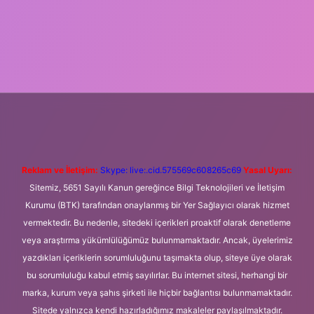
giriş
Betexper giriş adresi
betexper.xyz
m elexbet
Reklam ve İletişim:
Skype: live:.cid.575569c608265c69
Yasal Uyarı:
Sitemiz, 5651 Sayılı Kanun gereğince Bilgi Teknolojileri ve İletişim
Kurumu (BTK) tarafından onaylanmış bir Yer Sağlayıcı olarak hizmet
vermektedir. Bu nedenle, sitedeki içerikleri proaktif olarak denetleme
veya araştırma yükümlülüğümüz bulunmamaktadır. Ancak, üyelerimiz
yazdıkları içeriklerin sorumluluğunu taşımakta olup, siteye üye olarak
bu sorumluluğu kabul etmiş sayılırlar. Bu internet sitesi, herhangi bir
marka, kurum veya şahıs şirketi ile hiçbir bağlantısı bulunmamaktadır.
Sitede yalnızca kendi hazırladığımız makaleler paylaşılmaktadır.