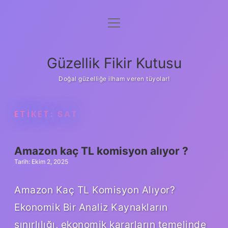
menüyü
Anasayfa
aç
Gizlilik Politikası
Güzellik Fikir Kutusu
Yasal Uyarı
Doğal güzelliğe ilham veren tüyolar!
Hakkımızda
ETIKET:
SAT
Amazon kaç TL komisyon alıyor ?
Tarih: Ekim 2, 2025
Amazon Kaç TL Komisyon Alıyor?
Ekonomik Bir Analiz Kaynakların
sınırlılığı, ekonomik kararların temelinde