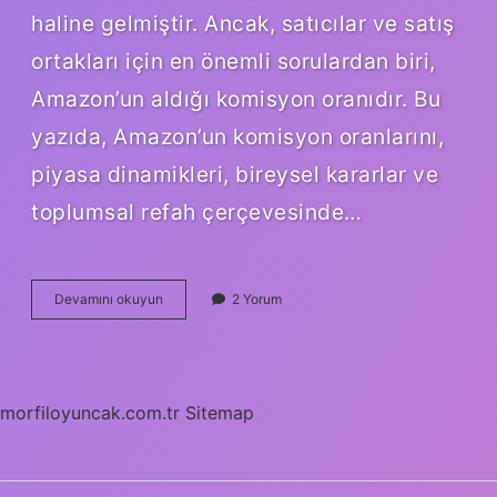
haline gelmiştir. Ancak, satıcılar ve satış
ortakları için en önemli sorulardan biri,
Amazon’un aldığı komisyon oranıdır. Bu
yazıda, Amazon’un komisyon oranlarını,
piyasa dinamikleri, bireysel kararlar ve
toplumsal refah çerçevesinde…
Amazon
Devamını okuyun
2 Yorum
kaç
TL
komisyon
alıyor
?
morfiloyuncak.com.tr
Sitemap