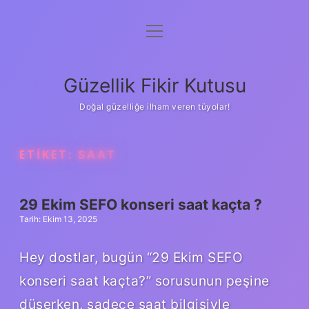
menüyü
Anasayfa
aç
Gizlilik Politikası
Güzellik Fikir Kutusu
Yasal Uyarı
Doğal güzelliğe ilham veren tüyolar!
Hakkımızda
ETIKET:
SAAT
29 Ekim SEFO konseri saat kaçta ?
Tarih: Ekim 13, 2025
Hey dostlar, bugün “29 Ekim SEFO
konseri saat kaçta?” sorusunun peşine
düşerken, sadece saat bilgisiyle