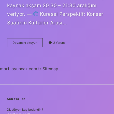
kaynak akşam 20:30 – 21:30 aralığını
veriyor. —
Küresel Perspektif: Konser
Saatinin Kültürler Arası…
29
Devamını okuyun
2 Yorum
Ekim
SEFO
konseri
saat
kaçta
morfiloyuncak.com.tr
Sitemap
?
SIDEBAR
Son Yazılar
XL sütyen kaç bedendir ?