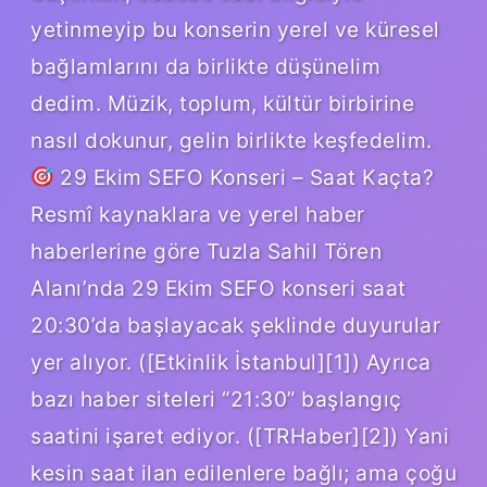
yetinmeyip bu konserin yerel ve küresel
bağlamlarını da birlikte düşünelim
dedim. Müzik, toplum, kültür birbirine
nasıl dokunur, gelin birlikte keşfedelim.
29 Ekim SEFO Konseri – Saat Kaçta?
Resmî kaynaklara ve yerel haber
haberlerine göre Tuzla Sahil Tören
Alanı’nda 29 Ekim SEFO konseri saat
20:30’da başlayacak şeklinde duyurular
yer alıyor. ([Etkinlik İstanbul][1]) Ayrıca
bazı haber siteleri “21:30” başlangıç
saatini işaret ediyor. ([TRHaber][2]) Yani
kesin saat ilan edilenlere bağlı; ama çoğu