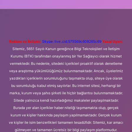
giriş
ilbet casino
ilbet yeni giriş
Betexper giriş adresi
betexpe
Reklam ve İletişim:
Skype: live:.cid.575569c608265c69
Yasal Uyarı:
Sitemiz, 5651 Sayılı Kanun gereğince Bilgi Teknolojileri ve İletişim
Kurumu (BTK) tarafından onaylanmış bir Yer Sağlayıcı olarak hizmet
vermektedir. Bu nedenle, sitedeki içerikleri proaktif olarak denetleme
veya araştırma yükümlülüğümüz bulunmamaktadır. Ancak, üyelerimiz
yazdıkları içeriklerin sorumluluğunu taşımakta olup, siteye üye olarak
bu sorumluluğu kabul etmiş sayılırlar. Bu internet sitesi, herhangi bir
marka, kurum veya şahıs şirketi ile hiçbir bağlantısı bulunmamaktadır.
Sitede yalnızca kendi hazırladığımız makaleler paylaşılmaktadır.
Burada yer alan içerikler haber niteliği taşımamakta olup, gerçek
kurum ve kişiler hakkında paylaşım yapılmamaktadır. Gerçek kurum
ve kişiler ile isim benzerlikleri tamamen tesadüfidir. Sitemiz, kar amacı
gütmeyen ve tamamen ücretsiz bir bilgi paylaşım platformudur.