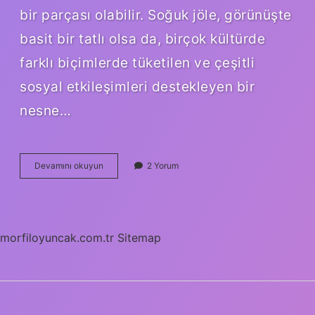
bir parçası olabilir. Soğuk jöle, görünüşte
basit bir tatlı olsa da, birçok kültürde
farklı biçimlerde tüketilen ve çeşitli
sosyal etkileşimleri destekleyen bir
nesne…
Soğuk
Devamını okuyun
2 Yorum
jöle
nasıl
kullanılır
?
morfiloyuncak.com.tr
Sitemap