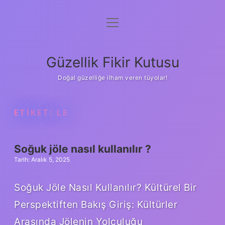
menüyü
Anasayfa
aç
Gizlilik Politikası
Güzellik Fikir Kutusu
Yasal Uyarı
Doğal güzelliğe ilham veren tüyolar!
Hakkımızda
ETIKET:
LE
Soğuk jöle nasıl kullanılır ?
Tarih: Aralık 5, 2025
Soğuk Jöle Nasıl Kullanılır? Kültürel Bir
Perspektiften Bakış Giriş: Kültürler
Arasında Jölenin Yolculuğu