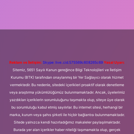
giriş
Betexper giriş adresi
betexper.xyz
m elexbet
Reklam ve İletişim:
Skype: live:.cid.575569c608265c69
Yasal Uyarı:
Sitemiz, 5651 Sayılı Kanun gereğince Bilgi Teknolojileri ve İletişim
Kurumu (BTK) tarafından onaylanmış bir Yer Sağlayıcı olarak hizmet
vermektedir. Bu nedenle, sitedeki içerikleri proaktif olarak denetleme
veya araştırma yükümlülüğümüz bulunmamaktadır. Ancak, üyelerimiz
yazdıkları içeriklerin sorumluluğunu taşımakta olup, siteye üye olarak
bu sorumluluğu kabul etmiş sayılırlar. Bu internet sitesi, herhangi bir
marka, kurum veya şahıs şirketi ile hiçbir bağlantısı bulunmamaktadır.
Sitede yalnızca kendi hazırladığımız makaleler paylaşılmaktadır.
Burada yer alan içerikler haber niteliği taşımamakta olup, gerçek