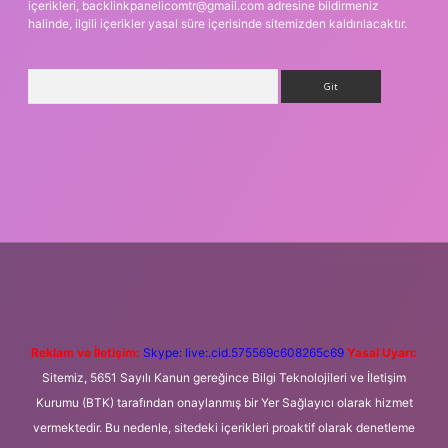
içerikleri,
backlinkpanelicomtr@gmail.com
adresine bildirmeniz
halinde, ilgili içerikler yasal süre içerisinde sitemizden kaldırılacaktır.
Arama
r giriş adresi
betexper.xyz
m elexbet
Reklam ve İletişim:
Skype: live:.cid.575569c608265c69
Yasal Uyarı:
Sitemiz, 5651 Sayılı Kanun gereğince Bilgi Teknolojileri ve İletişim
Kurumu (BTK) tarafından onaylanmış bir Yer Sağlayıcı olarak hizmet
vermektedir. Bu nedenle, sitedeki içerikleri proaktif olarak denetleme