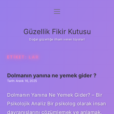
menüyü
Anasayfa
aç
Gizlilik Politikası
Güzellik Fikir Kutusu
Yasal Uyarı
Doğal güzelliğe ilham veren tüyolar!
Hakkımızda
ETIKET:
LAR
Dolmanın yanına ne yemek gider ?
Tarih: Aralık 16, 2025
Dolmanın Yanına Ne Yemek Gider? – Bir
Psikolojik Analiz Bir psikolog olarak insan
davranışlarını çözümlemek ve anlamak,