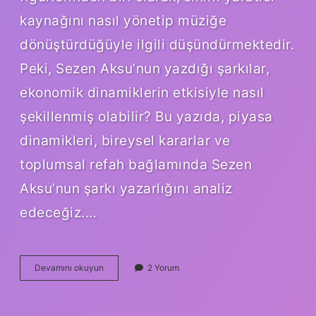
kaynağını nasıl yönetip müziğe
dönüştürdüğüyle ilgili düşündürmektedir.
Peki, Sezen Aksu’nun yazdığı şarkılar,
ekonomik dinamiklerin etkisiyle nasıl
şekillenmiş olabilir? Bu yazıda, piyasa
dinamikleri, bireysel kararlar ve
toplumsal refah bağlamında Sezen
Aksu’nun şarkı yazarlığını analiz
edeceğiz.…
Sezen
Devamını okuyun
2 Yorum
Aksu
hangi
şarkıları