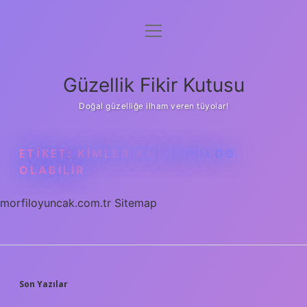
menüyü
Anasayfa
aç
Gizlilik Politikası
Güzellik Fikir Kutusu
Yasal Uyarı
Doğal güzelliğe ilham veren tüyolar!
Hakkımızda
ETIKET:
KIMLER ANTROPOLOG
OLABILIR
morfiloyuncak.com.tr
Sitemap
SIDEBAR
Son Yazılar