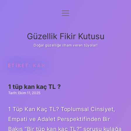
menüyü
Anasayfa
aç
Gizlilik Politikası
Güzellik Fikir Kutusu
Yasal Uyarı
Doğal güzelliğe ilham veren tüyolar!
Hakkımızda
ETIKET:
KAN
1 tüp kan kaç TL ?
Tarih: Ekim 11, 2025
1 Tüp Kan Kaç TL? Toplumsal Cinsiyet,
Empati ve Adalet Perspektifinden Bir
Bakış “Bir tüp kan kaç TL?” sorusu kulağa