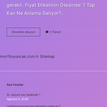
gerekir. Fiyat Etiketinin Ötesinde: 1 Tüp
Kan Ne Anlama Geliyor?…
1
Devamını okuyun
2 Yorum
tüp
kan
kaç
TL
?
morfiloyuncak.com.tr
Sitemap
SIDEBAR
Son Yazılar
XL sütyen kaç bedendir ?
Ağustos 9, 2026
Lenfoma kanseri baş dönmesi yapar mı ?