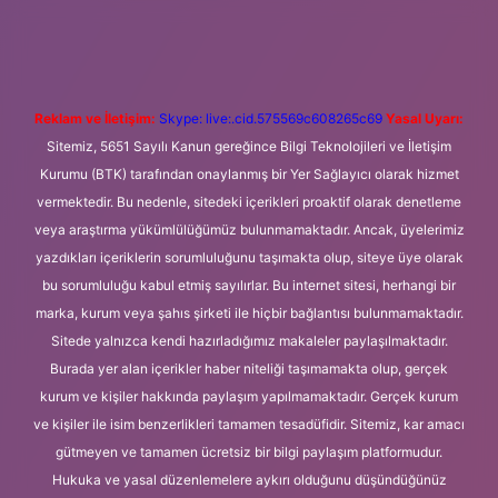
giriş
Betexper giriş adresi
betexper.xyz
m elexbet
Reklam ve İletişim:
Skype: live:.cid.575569c608265c69
Yasal Uyarı:
Sitemiz, 5651 Sayılı Kanun gereğince Bilgi Teknolojileri ve İletişim
Kurumu (BTK) tarafından onaylanmış bir Yer Sağlayıcı olarak hizmet
vermektedir. Bu nedenle, sitedeki içerikleri proaktif olarak denetleme
veya araştırma yükümlülüğümüz bulunmamaktadır. Ancak, üyelerimiz
yazdıkları içeriklerin sorumluluğunu taşımakta olup, siteye üye olarak
bu sorumluluğu kabul etmiş sayılırlar. Bu internet sitesi, herhangi bir
marka, kurum veya şahıs şirketi ile hiçbir bağlantısı bulunmamaktadır.
Sitede yalnızca kendi hazırladığımız makaleler paylaşılmaktadır.
Burada yer alan içerikler haber niteliği taşımamakta olup, gerçek
kurum ve kişiler hakkında paylaşım yapılmamaktadır. Gerçek kurum
ve kişiler ile isim benzerlikleri tamamen tesadüfidir. Sitemiz, kar amacı
gütmeyen ve tamamen ücretsiz bir bilgi paylaşım platformudur.
Hukuka ve yasal düzenlemelere aykırı olduğunu düşündüğünüz