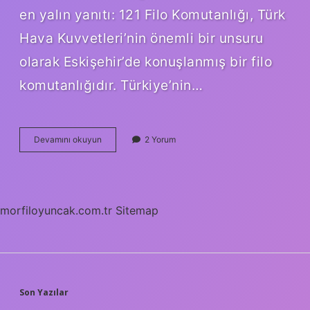
en yalın yanıtı: 121 Filo Komutanlığı, Türk
Hava Kuvvetleri’nin önemli bir unsuru
olarak Eskişehir’de konuşlanmış bir filo
komutanlığıdır. Türkiye’nin…
121
Devamını okuyun
2 Yorum
Filo
Komutanlığı
nerede
?
morfiloyuncak.com.tr
Sitemap
SIDEBAR
Son Yazılar