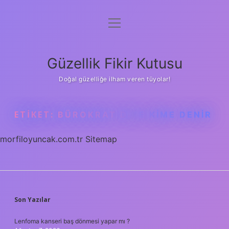
menüyü
Anasayfa
aç
Gizlilik Politikası
Güzellik Fikir Kutusu
Yasal Uyarı
Doğal güzelliğe ilham veren tüyolar!
Hakkımızda
ETIKET:
BÜROKRAT DIYE KIME DENIR
morfiloyuncak.com.tr
Sitemap
SIDEBAR
Son Yazılar
Lenfoma kanseri baş dönmesi yapar mı ?