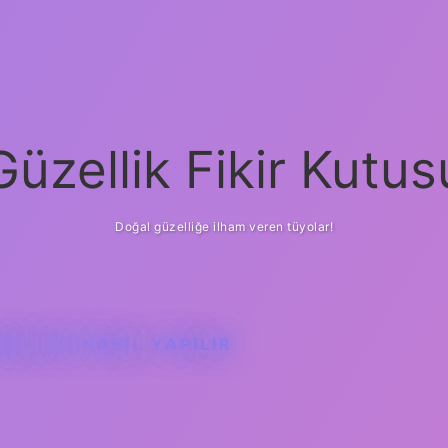
Güzellik Fikir Kutus
Doğal güzelliğe ilham veren tüyolar!
OLLER NASIL YAPILIR