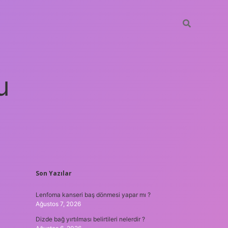
u
SIDEBAR
Son Yazılar
betci
vdcasino güncel giriş
ilbet casino
ilbet yeni giriş
Betexp
Lenfoma kanseri baş dönmesi yapar mı ?
Ağustos 7, 2026
Dizde bağ yırtılması belirtileri nelerdir ?