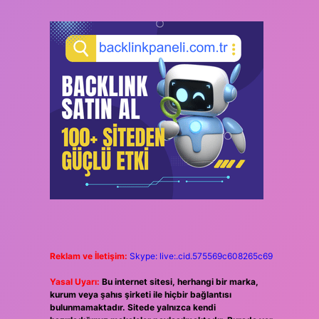
Reklam ve İletişim:
Skype: live:.cid.575569c608265c69
Yasal Uyarı:
Bu internet sitesi, herhangi bir marka,
kurum veya şahıs şirketi ile hiçbir bağlantısı
bulunmamaktadır. Sitede yalnızca kendi