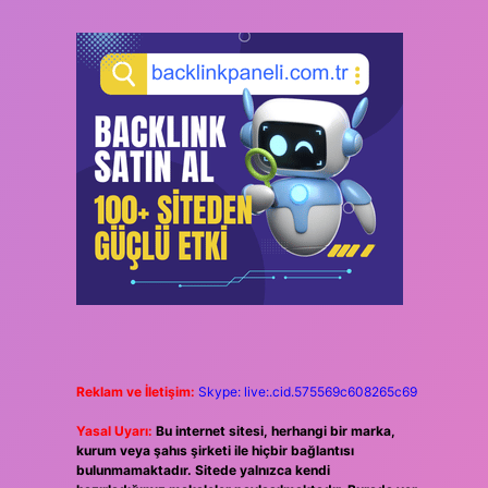
Reklam ve İletişim:
Skype: live:.cid.575569c608265c69
Yasal Uyarı:
Bu internet sitesi, herhangi bir marka,
kurum veya şahıs şirketi ile hiçbir bağlantısı
bulunmamaktadır. Sitede yalnızca kendi