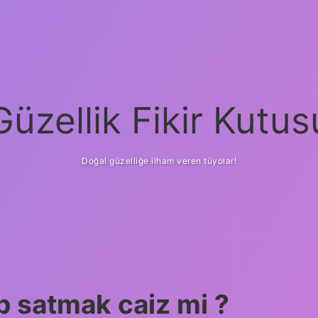
Güzellik Fikir Kutus
Doğal güzelliğe ilham veren tüyolar!
p satmak caiz mi ?