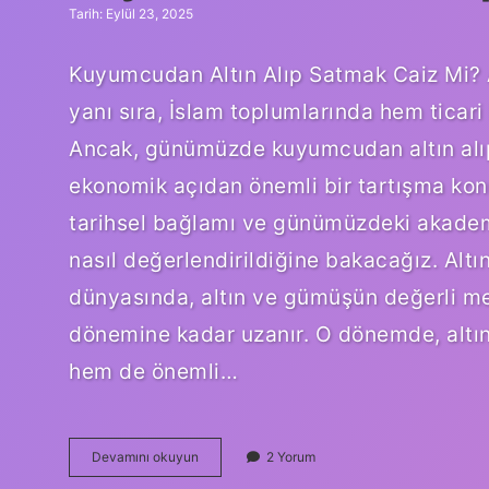
Tarih: Eylül 23, 2025
Kuyumcudan Altın Alıp Satmak Caiz Mi? Al
yanı sıra, İslam toplumlarında hem ticari
Ancak, günümüzde kuyumcudan altın alıp
ekonomik açıdan önemli bir tartışma konu
tarihsel bağlamı ve günümüzdeki akademi
nasıl değerlendirildiğine bakacağız. Altın
dünyasında, altın ve gümüşün değerli m
dönemine kadar uzanır. O dönemde, altın
hem de önemli…
Kuyumcudan
Devamını okuyun
2 Yorum
altın