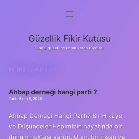
menüyü
Anasayfa
aç
Gizlilik Politikası
Güzellik Fikir Kutusu
Yasal Uyarı
Doğal güzelliğe ilham veren tüyolar!
Hakkımızda
ETIKET:
AHBAP
Ahbap derneği hangi parti ?
Tarih: Ekim 3, 2025
Ahbap Derneği Hangi Parti? Bir Hikâye
ve Düşünceler Hepimizin hayatında bir
dönüm noktası vardır. O an, bir insan ya