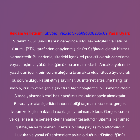
iriş
Betexper giriş adresi
betexper.xyz
m elexbet
Reklam ve İletişim:
Skype: live:.cid.575569c608265c69
Yasal Uyarı:
Sitemiz, 5651 Sayılı Kanun gereğince Bilgi Teknolojileri ve İletişim
Kurumu (BTK) tarafından onaylanmış bir Yer Sağlayıcı olarak hizmet
vermektedir. Bu nedenle, sitedeki içerikleri proaktif olarak denetleme
veya araştırma yükümlülüğümüz bulunmamaktadır. Ancak, üyelerimiz
yazdıkları içeriklerin sorumluluğunu taşımakta olup, siteye üye olarak
bu sorumluluğu kabul etmiş sayılırlar. Bu internet sitesi, herhangi bir
marka, kurum veya şahıs şirketi ile hiçbir bağlantısı bulunmamaktadır.
Sitede yalnızca kendi hazırladığımız makaleler paylaşılmaktadır.
Burada yer alan içerikler haber niteliği taşımamakta olup, gerçek
kurum ve kişiler hakkında paylaşım yapılmamaktadır. Gerçek kurum
ve kişiler ile isim benzerlikleri tamamen tesadüfidir. Sitemiz, kar amacı
gütmeyen ve tamamen ücretsiz bir bilgi paylaşım platformudur.
Hukuka ve yasal düzenlemelere aykırı olduğunu düşündüğünüz